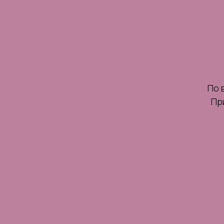
По 
Пр