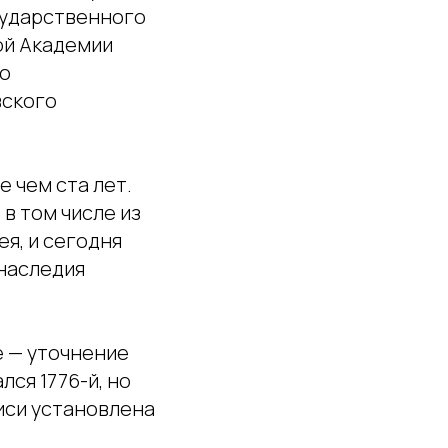
осударственного
ой Академии
го
вского
 чем ста лет.
 в том числе из
ея, и сегодня
 наследия
 — уточнение
ся 1776-й, но
иси установлена