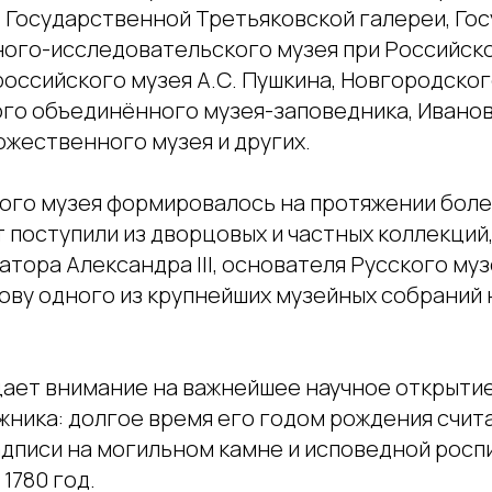
), Государственной Третьяковской галереи, Г
ного-исследовательского музея при Российск
российского музея А.С. Пушкина, Новгородско
го объединённого музея-заповедника, Ивано
ожественного музея и других.
ого музея формировалось на протяжении более
 поступили из дворцовых и частных коллекций,
тора Александра III, основателя Русского муз
ову одного из крупнейших музейных собраний
ает внимание на важнейшее научное открытие
ника: долгое время его годом рождения считал
адписи на могильном камне и исповедной росп
1780 год.