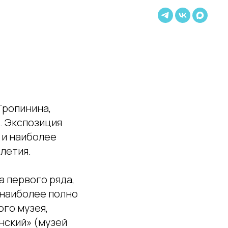
Тропинина,
. Экспозиция
 и наиболее
летия.
 первого ряда,
 наиболее полно
ого музея,
нский» (музей