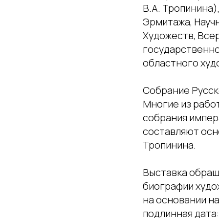
В.А. Тропинина
Эрмитажа, Науч
Художеств, Все
государственно
областного худ
Собрание Русск
Многие из работ
собрания импера
составляют осн
Тропинина.
Выставка обращ
биографии худож
на основании н
подлинная дата: 