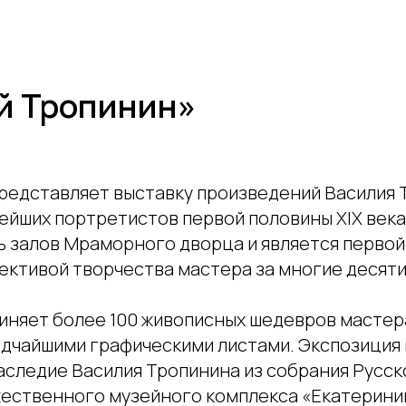
й Тропинин»
представляет выставку произведений Василия 
ейших портретистов первой половины XIX века
ь залов Мраморного дворца и является первой
ективой творчества мастера за многие десяти
иняет более 100 живописных шедевров мастера
дчайшими графическими листами. Экспозиция
аследие Василия Тропинина из собрания Русск
ественного музейного комплекса «Екатерини