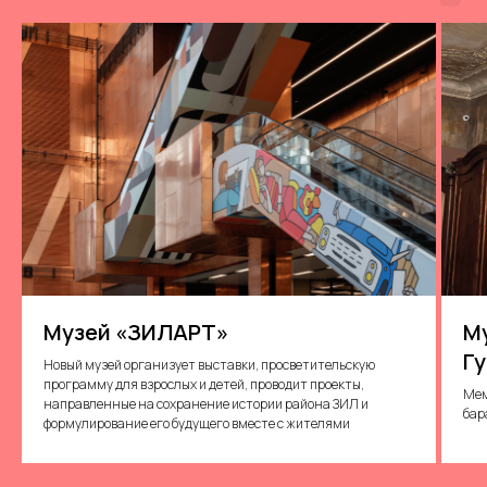
Музей «ЗИЛАРТ»
Му
Г
Новый музей организует выставки, просветительскую
программу для взрослых и детей, проводит проекты,
Мем
направленные на сохранение истории района ЗИЛ и
бар
формулирование его будущего вместе с жителями