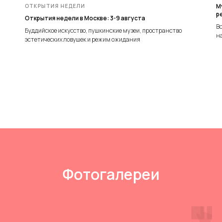
М
ОТКРЫТИЯ НЕДЕЛИ
р
Открытия недели в Москве: 3-9 августа
В
Буддийское искусство, пушкинские музеи, пространство
на
эстетических ловушек и режим ожидания
Фотогалереи