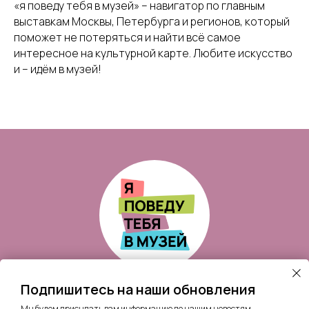
«я поведу тебя в музей» – навигатор по главным
выставкам Москвы, Петербурга и регионов, который
поможет не потеряться и найти всё самое
интересное на культурной карте. Любите искусство
и – идём в музей!
Подпишитесь на наши обновления
По вопросам сотрудничества:
nataliya.kriuchkova@gmail.com
Мы будем присылать вам информацию по нашим новостям,