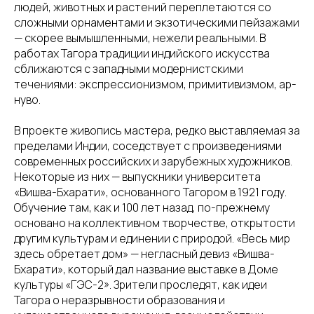
людей, животных и растений переплетаются со
сложными орнаментами и экзотическими пейзажами
— скорее вымышленными, нежели реальными. В
работах Тагора традиции индийского искусства
сближаются с западными модернистскими
течениями: экспрессионизмом, примитивизмом, ар-
нуво.
В проекте живопись мастера, редко выставляемая за
пределами Индии, соседствует с произведениями
современных российских и зарубежных художников.
Некоторые из них — выпускники университета
«Вишва-Бхарати», основанного Тагором в 1921 году.
Обучение там, как и 100 лет назад, по-прежнему
основано на коллективном творчестве, открытости
другим культурам и единении с природой. «Весь мир
здесь обретает дом» — негласный девиз «Вишва-
Бхарати», который дал название выставке в Доме
культуры «ГЭС-2». Зрители проследят, как идеи
Тагора о неразрывности образования и