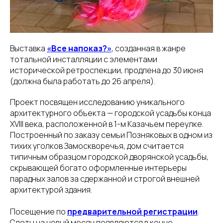
Выставка
«Все напоказ?»
, созданная в жанре
тотальной инсталляции с элементами
исторической ретроспекции, продлена до 30 июня
(должна была работать до 26 апреля).
Проект посвящен исследованию уникального
архитектурного объекта — городской усадьбы конца
XVIII века, расположенной в 1-м Казачьем переулке.
Построенный по заказу семьи Позняковых в одном из
тихих уголков Замоскворечья, дом считается
типичным образцом городской дворянской усадьбы,
скрывающей богато оформленные интерьеры
парадных залов за сдержанной и строгой внешней
архитектурой здания.
Посещение по
предварительной регистрации
.
Слоты на новый месяц появляются в конце