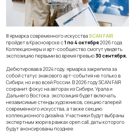
III ярмарка современного искусства
SCAN FAIR
пройдет в Красноярске с
1 по 4 октября
2026 года.
Коллекционеры и арт-сообщество смогут увидеть
экспозицию первыми во время превью
30 сентября.
Дебютировав в 2024 году, ярмарка закрепила за
собой статус знакового арт-события не только в
Сибири, но и во всей России. В 2026 году SCAN FAIR
сохранит фокус на авторах из Сибири, Урала и
Дальнего Востока: экспозиция будет включать
независимые стенды художников, секцию галерей
современного искусства, а также секцию
коллекционного дизайна. Участники будут выбраны
экспертным жюри в рамках open call, даты которого
будут анонсированы позднее.